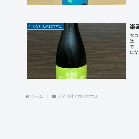
楽
合名会社大木代吉本店
本コ
は、
で、
にな
ホーム
合名会社大木代吉本店