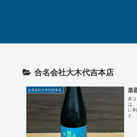
合名会社大木代吉本店
楽器
合名会社大木代吉本店
本コ
は、
に本
と、