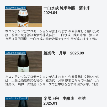
一白水成 純米吟醸 酒未来
福禄寿酒造株式会社
2024.04
本コンテンツはプロモーションが含まれます 今回美味しく頂いたの
は、前回に続き福禄寿酒造株式会社 一白水成 純米吟醸 酒未来
今回は前回同様、一白水成の純米吟醸ですが中身が違います！米の品
種が100％酒未来で作られています。酒未来とは十四代の...
雅楽代 月華 2025.09
天領盃酒造株式会社
本コンテンツはプロモーションが含まれます 今回美味しく頂いたの
は、天領盃酒造株式会社の 雅楽代 月華 以前こちらでも紹介した
雅楽代 鳴神 の雅楽代シリーズでは中核をなす今回の月華。雅楽代
飲むなら月華を飲まなければって事ですね。 見た目も白色...
楽器正宗 本醸造 生詰
合名会社大木代吉本店
2025.01