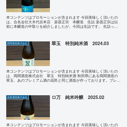
本コンテンツはプロモーションが含まれます 今回美味しく頂いたの
は、合名会社大木代吉本店 楽器正宗 本醸造 生詰 楽器正宗は以
前に本醸造の中取りを紹介しましたが、今回は生詰です。 生詰って
聞くと、加熱をしていない生の状態のお酒ってイメージがあ...
翠玉 特別純米酒 2024.03
両関酒造株式会社
本コンテンツはプロモーションが含まれます 今回美味しく頂いたの
は、両関酒造株式会社 翠玉 特別純米酒 秋田県にある両関酒造の
翠玉、あのプレミアム酒の花邑と同じ酒造が作っております。プレミ
アム酒の代名詞、十四代の高木酒造の高木社長が花邑を監修...
ロ万 純米吟醸 2025.02
花泉酒造株式会社
本コンテンツはプロモーションが含まれます 今回美味しく頂いたの